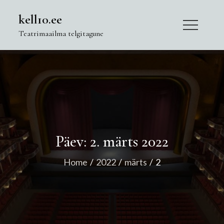
Skip
kell10.ee
to
Teatrimaailma telgitagune
content
Päev:
2. märts 2022
Home
2022
märts
2