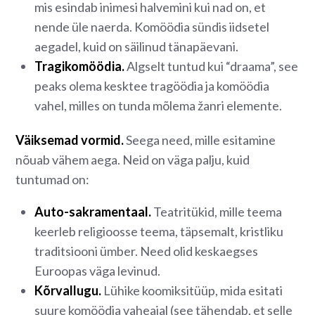
mis esindab inimesi halvemini kui nad on, et
nende üle naerda. Komöödia sündis iidsetel
aegadel, kuid on säilinud tänapäevani.
Tragikomöödia.
Algselt tuntud kui “draama”, see
peaks olema kesktee tragöödia ja komöödia
vahel, milles on tunda mõlema žanri elemente.
Väiksemad vormid.
Seega need, mille esitamine
nõuab vähem aega. Neid on väga palju, kuid
tuntumad on:
Auto-sakramentaal.
Teatritükid, mille teema
keerleb religioosse teema, täpsemalt, kristliku
traditsiooni ümber. Need olid keskaegses
Euroopas väga levinud.
Kõrvallugu.
Lühike koomiksitüüp, mida esitati
suure komöödia vaheajal (see tähendab, et selle