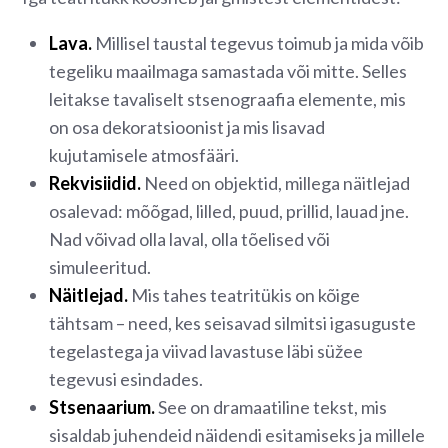
Lava.
Millisel taustal tegevus toimub ja mida võib
tegeliku maailmaga samastada või mitte. Selles
leitakse tavaliselt stsenograafia elemente, mis
on osa dekoratsioonist ja mis lisavad
kujutamisele atmosfääri.
Rekvisiidid.
Need on objektid, millega näitlejad
osalevad: mõõgad, lilled, puud, prillid, lauad jne.
Nad võivad olla laval, olla tõelised või
simuleeritud.
Näitlejad.
Mis tahes teatritükis on kõige
tähtsam – need, kes seisavad silmitsi igasuguste
tegelastega ja viivad lavastuse läbi süžee
tegevusi esindades.
Stsenaarium.
See on dramaatiline tekst, mis
sisaldab juhendeid näidendi esitamiseks ja millele