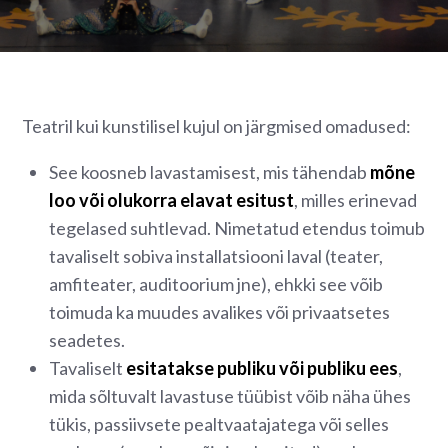
Teatril kui kunstilisel kujul on järgmised omadused:
See koosneb lavastamisest, mis tähendab
mõne
loo või olukorra elavat esitust
, milles erinevad
tegelased suhtlevad. Nimetatud etendus toimub
tavaliselt sobiva installatsiooni laval (teater,
amfiteater, auditoorium jne), ehkki see võib
toimuda ka muudes avalikes või privaatsetes
seadetes.
Tavaliselt
esitatakse publiku või publiku ees
,
mida sõltuvalt lavastuse tüübist võib näha ühes
tükis, passiivsete pealtvaatajatega või selles