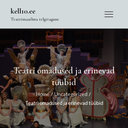
Skip
kell10.ee
to
Teatrimaailma telgitagune
content
Teatri omadused ja erinevad
tüübid
Home
Uncategorized
Teatri omadused ja erinevad tüübid