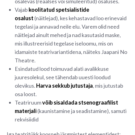
osalevas (reaalses või simuleeritud) osaluses.
Vajab
koolitatud spetsialistide
osalust
(näitlejad), kes kehastavad loo erinevaid
tegelasi ja annavad neile elu. Varem olid need
näitlejad ainult mehed ja nad kasutasid maske,
mis illustreerisid tegelase iseloomu, mis on
idamaiste teatrivariantidena, näiteks Jaapani No
Theatre.
Esindatud lood toimuvad alati avalikkuse
juuresolekul, see tähendab uuesti loodud
olevikus.
Harva sekkub jutustaja
, mis jutustab
osa loost.
Teatriruum
võib sisaldada stsenograafilist
materjali
(kaunistamine ja seadistamine), samuti
rekvisiidid
Iga teatritükk koosneb järgmistest elementidest: