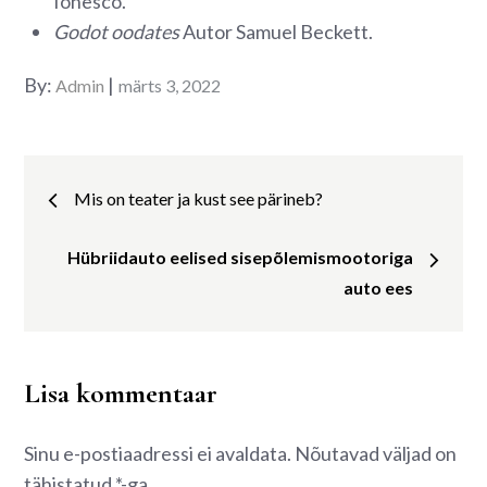
Ionesco.
Godot oodates
Autor Samuel Beckett.
Posted
By:
Admin
märts 3, 2022
on
Navigeerimine
Mis on teater ja kust see pärineb?
Hübriidauto eelised sisepõlemismootoriga
auto ees
Lisa kommentaar
Sinu e-postiaadressi ei avaldata.
Nõutavad väljad on
tähistatud
*
-ga