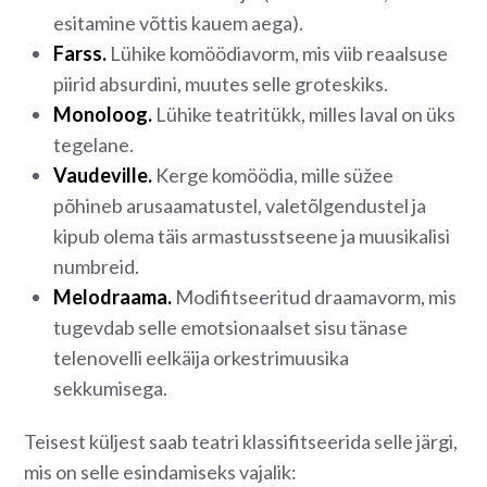
esitamine võttis kauem aega).
Farss.
Lühike komöödiavorm, mis viib reaalsuse
piirid absurdini, muutes selle groteskiks.
Monoloog.
Lühike teatritükk, milles laval on üks
tegelane.
Vaudeville.
Kerge komöödia, mille süžee
põhineb arusaamatustel, valetõlgendustel ja
kipub olema täis armastusstseene ja muusikalisi
numbreid.
Melodraama.
Modifitseeritud draamavorm, mis
tugevdab selle emotsionaalset sisu tänase
telenovelli eelkäija orkestrimuusika
sekkumisega.
Teisest küljest saab teatri klassifitseerida selle järgi,
mis on selle esindamiseks vajalik: