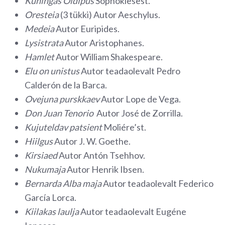
Kuningas Oidipus
Sophoklesest.
Oresteia
(3 tükki) Autor Aeschylus.
Medeia
Autor Euripides.
Lysistrata
Autor Aristophanes.
Hamlet
Autor William Shakespeare.
Elu on unistus
Autor teadaolevalt Pedro
Calderón de la Barca.
Ovejuna purskkaev
Autor Lope de Vega.
Don Juan Tenorio
Autor José de Zorrilla.
Kujuteldav patsient
Moliére’st.
Hiilgus
Autor J. W. Goethe.
Kirsiaed
Autor Antón Tsehhov.
Nukumaja
Autor Henrik Ibsen.
Bernarda Alba maja
Autor teadaolevalt Federico
García Lorca.
Kiilakas laulja
Autor teadaolevalt Eugéne