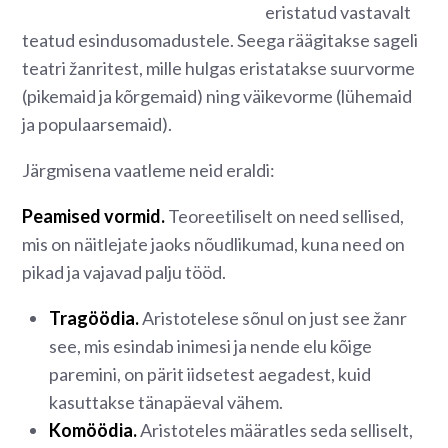
eristatud vastavalt
teatud esindusomadustele. Seega räägitakse sageli
teatri žanritest, mille hulgas eristatakse suurvorme
(pikemaid ja kõrgemaid) ning väikevorme (lühemaid
ja populaarsemaid).
Järgmisena vaatleme neid eraldi:
Peamised vormid.
Teoreetiliselt on need sellised,
mis on näitlejate jaoks nõudlikumad, kuna need on
pikad ja vajavad palju tööd.
Tragöödia.
Aristotelese sõnul on just see žanr
see, mis esindab inimesi ja nende elu kõige
paremini, on pärit iidsetest aegadest, kuid
kasuttakse tänapäeval vähem.
Komöödia.
Aristoteles määratles seda selliselt,